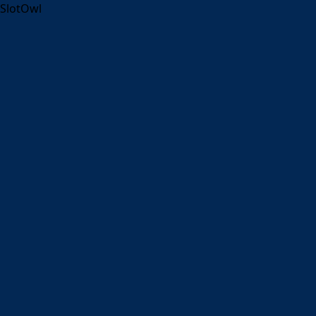
SlotOwl