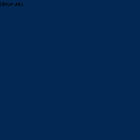
Slotorado